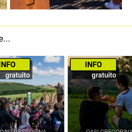
...
­INFO
­INFO
gratuito
gratuito
OASI GREGORINA
OASI GREGORIN