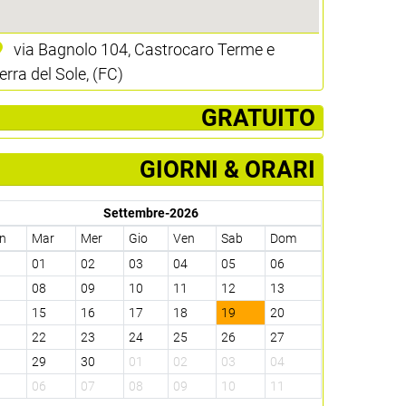
via Bagnolo 104, Castrocaro Terme e
erra del Sole, (FC)
­ GRATUITO
GIORNI & ORARI
Settembre-2026
n
Mar
Mer
Gio
Ven
Sab
Dom
1
01
02
03
04
05
06
7
08
09
10
11
12
13
4
15
16
17
18
19
20
1
22
23
24
25
26
27
8
29
30
01
02
03
04
5
06
07
08
09
10
11