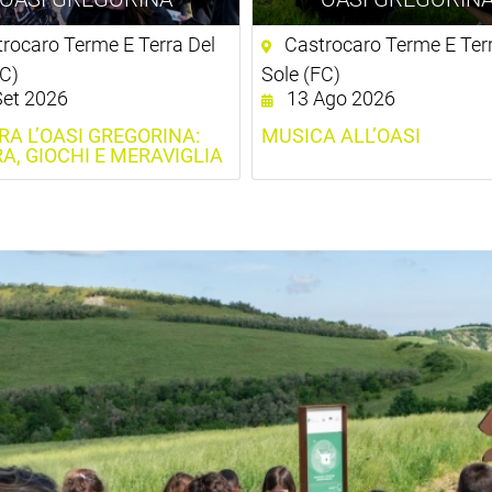
rocaro Terme E Terra Del
Castrocaro Terme E Terr
FC)
Sole (FC)
et 2026
13 Ago 2026
RA L’OASI GREGORINA:
MUSICA ALL’OASI
A, GIOCHI E MERAVIGLIA