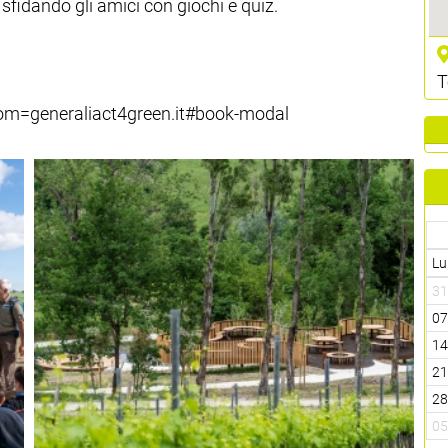
sfidando gli amici con giochi e quiz.
T
from=generaliact4green.it#book-modal
Lu
3
0
1
2
2
0