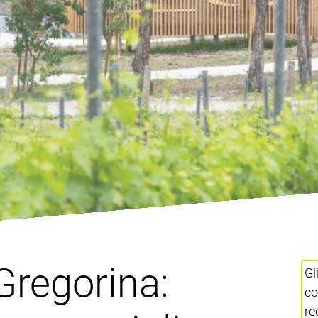
Gregorina:
Gl
co
re