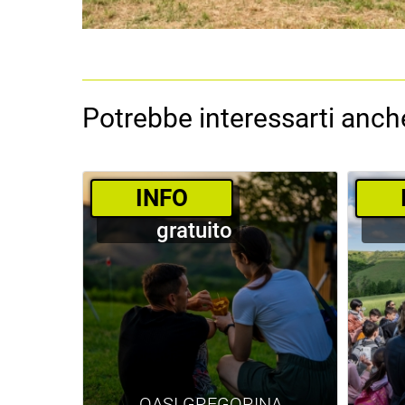
Potrebbe interessarti anche
­INFO
gratuito
OASI GREGORINA