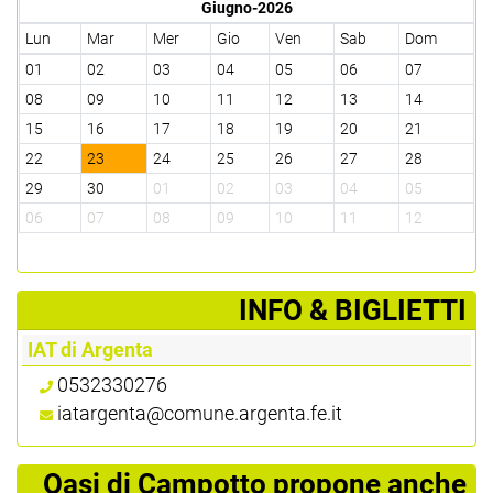
Giugno-2026
Lun
Mar
Mer
Gio
Ven
Sab
Dom
01
02
03
04
05
06
07
08
09
10
11
12
13
14
15
16
17
18
19
20
21
22
23
24
25
26
27
28
29
30
01
02
03
04
05
06
07
08
09
10
11
12
­INFO & BIGLIETTI
IAT di Argenta
0532330276
iatargenta@comune.argenta.fe.it
Oasi di Campotto propone anche