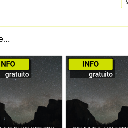
...
­INFO
­INFO
gratuito
gratuito