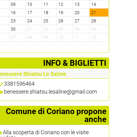
8
09
10
11
12
13
14
5
16
17
18
19
20
21
2
23
24
25
26
27
28
9
30
01
02
03
04
05
6
07
08
09
10
11
12
­INFO & BIGLIETTI
enessere Shiatsu Le Saline
3381596464
benessere.shiatsu.lesaline@gmail.com
Comune di Coriano propone
anche
Alla scoperta di Coriano con le visite