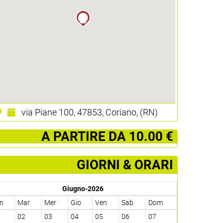
via Piane 100, 47853, Coriano, (RN)
­ A PARTIRE DA 10.00 €
GIORNI & ORARI
Giugno-2026
n
Mar
Mer
Gio
Ven
Sab
Dom
1
02
03
04
05
06
07