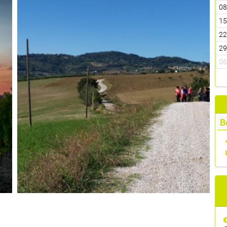
0
1
2
2
0
B