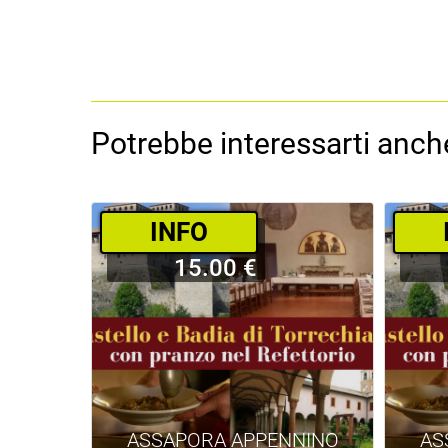
Potrebbe interessarti anche
­INFO
15.00 €
ASSAPORA APPENNINO
AS