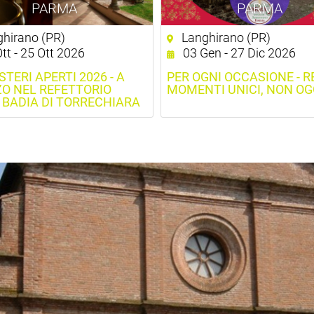
PARMA
PARMA
hirano (PR)
Langhirano (PR)
tt - 25 Ott 2026
03 Gen - 27 Dic 2026
TERI APERTI 2026 - A
PER OGNI OCCASIONE - 
O NEL REFETTORIO
MOMENTI UNICI, NON OG
 BADIA DI TORRECHIARA