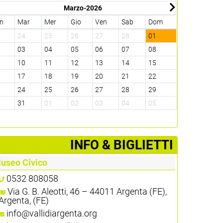
Marzo-2026
n
Mar
Mer
Gio
Ven
Sab
Dom
Lun
Mar
3
24
25
26
27
28
01
30
31
2
03
04
05
06
07
08
06
07
9
10
11
12
13
14
15
13
14
6
17
18
19
20
21
22
20
21
3
24
25
26
27
28
29
27
28
0
31
01
02
03
04
05
04
05
­INFO & BIGLIETTI
useo Civico
0532 808058
Via G. B. Aleotti, 46 – 44011 Argenta (FE),
Argenta, (FE)
info@vallidiargenta.org