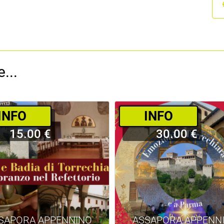
...
­INFO
­INFO
15.00 €
30.00 €
SAPORA APPENNINO
ASSAPORA APPENN