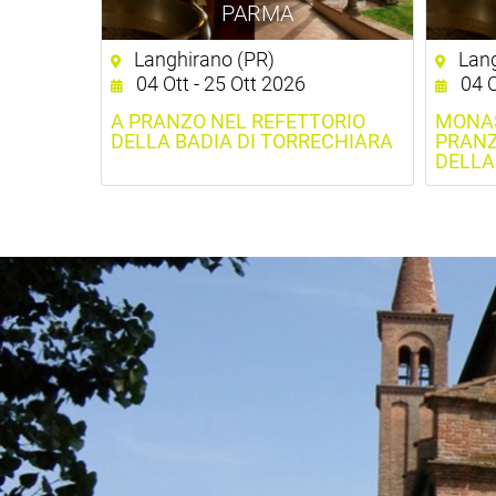
PARMA
Langhirano (PR)
Lang
04 Ott - 25 Ott 2026
04 O
A PRANZO NEL REFETTORIO
MONAS
DELLA BADIA DI TORRECHIARA
PRANZ
DELLA