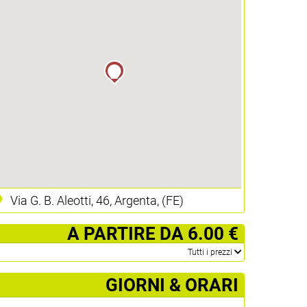
Via G. B. Aleotti, 46, Argenta, (FE)
­ A PARTIRE DA 6.00 €
­Tutti i prezzi
GIORNI & ORARI