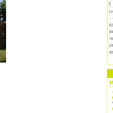
Lu
2
0
0
1
2
3
M