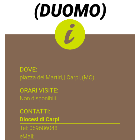
(DUOMO)
DOVE:
piazza dei Martiri, | Carpi, (MO)
ORARI VISITE:
Non disponibili
CONTATTI:
Diocesi di Carpi
Tel: 059686048
eMail: