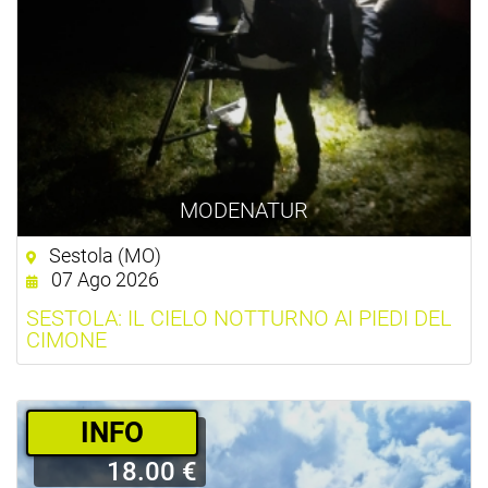
MODENATUR
Sestola (MO)
07 Ago 2026
SESTOLA: IL CIELO NOTTURNO AI PIEDI DEL
CIMONE
­INFO
18.00 €