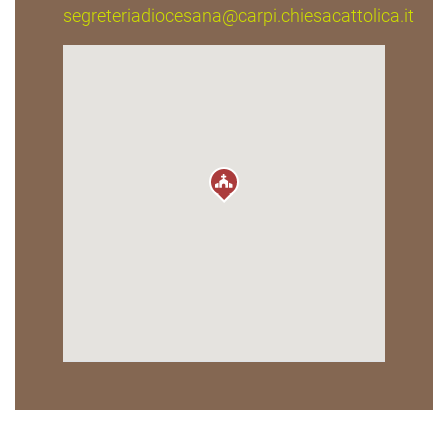
segreteriadiocesana@carpi.chiesacattolica.it