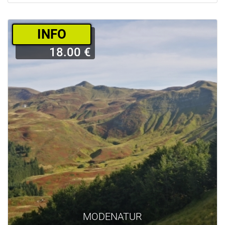
­INFO
18.00 €
MODENATUR