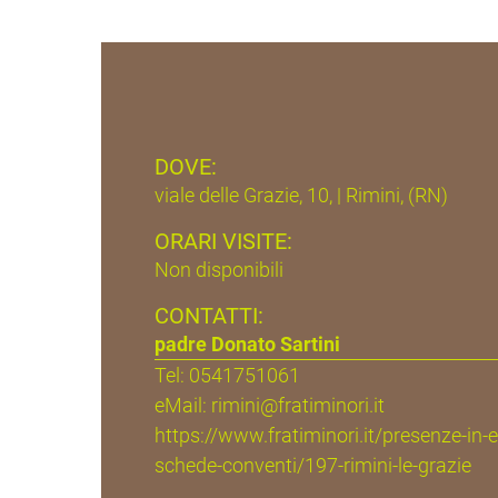
DOVE:
viale delle Grazie, 10, | Rimini, (RN)
ORARI VISITE:
Non disponibili
CONTATTI:
padre Donato Sartini
Tel: 0541751061
eMail:
rimini@fratiminori.it
https://www.fratiminori.it/presenze-in
schede-conventi/197-rimini-le-grazie