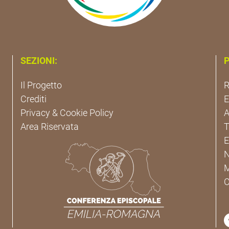
SEZIONI:
P
Il Progetto
R
Crediti
Privacy & Cookie Policy
A
Area Riservata
T
E
C