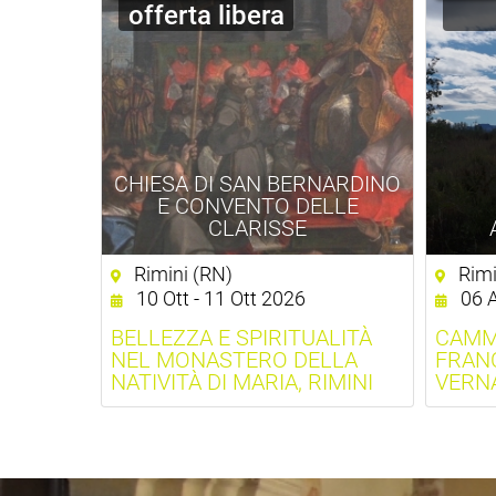
offerta libera
CHIESA DI SAN BERNARDINO
E CONVENTO DELLE
CLARISSE
Rimini (RN)
Rimi
10 Ott - 11 Ott 2026
06 A
BELLEZZA E SPIRITUALITÀ
CAMM
NEL MONASTERO DELLA
FRANC
NATIVITÀ DI MARIA, RIMINI
VERN