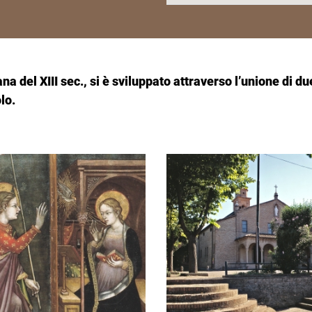
a del XIII sec., si è sviluppato attraverso l’unione di du
lo.