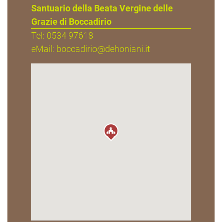
Santuario della Beata Vergine delle
Grazie di Boccadirio
Tel: 0534 97618
eMail:
boccadirio@dehoniani.it