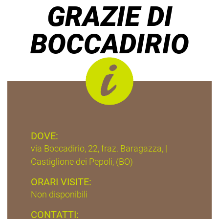
GRAZIE DI
BOCCADIRIO
DOVE:
via Boccadirio, 22, fraz. Baragazza, |
Castiglione dei Pepoli, (BO)
ORARI VISITE:
Non disponibili
CONTATTI: