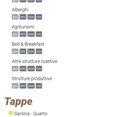
Alberghi
gpx
kml
json
csv
Agriturismi
gpx
kml
json
csv
Bed & Breakfast
gpx
kml
json
csv
Altre strutture ricettive
gpx
kml
json
csv
Strutture produttive
gpx
kml
json
csv
Tappe
Sarsina - Quarto