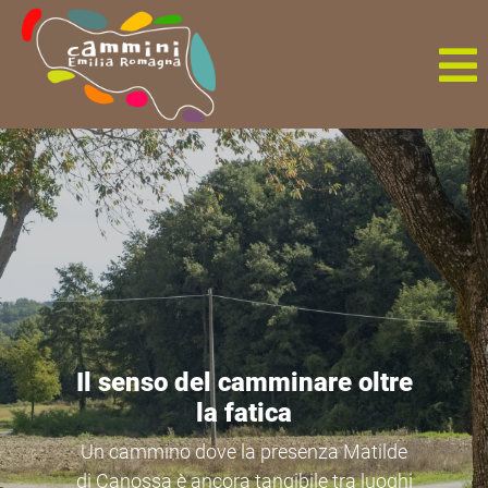
Il senso del camminare oltre
la fatica
Un cammino dove la presenza Matilde
di Canossa è ancora tangibile tra luoghi