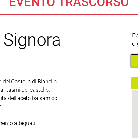
EVENTO TRASCORSO
a Signora
Ev
or
 del Castello di Bianello.
antasmi del castello.
rnita dell’aceto balsamico.
i.
mento adeguati.