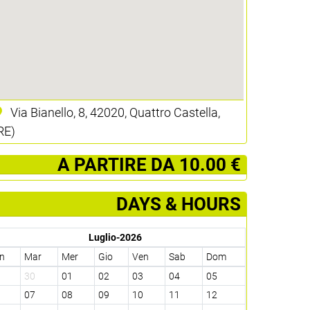
Via Bianello, 8, 42020, Quattro Castella,
RE)
­ A PARTIRE DA 10.00 €
DAYS & HOURS
Luglio-2026
n
Mar
Mer
Gio
Ven
Sab
Dom
9
30
01
02
03
04
05
6
07
08
09
10
11
12