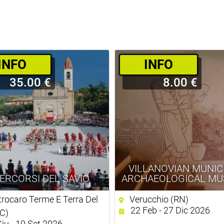
­INFO
­INFO
35.00 €
8.00 €
VILLANOVIAN MUNIC
PERCORSI DEL SAVIO
ARCHAEOLOGICAL M
rocaro Terme E Terra Del
Verucchio (RN)
22 Feb - 27 Dic 2026
FC)
iu - 10 Set 2026