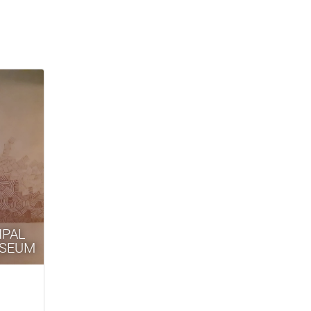
IPAL
USEUM