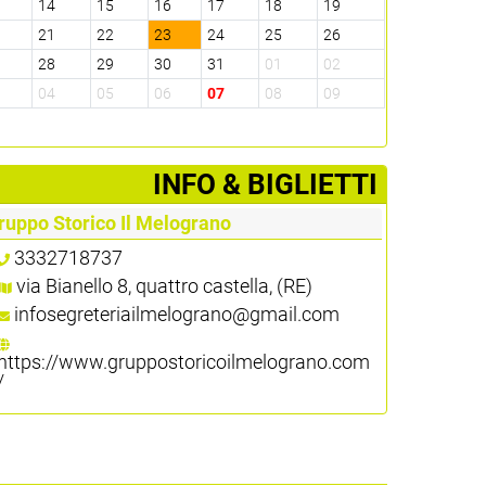
3
14
15
16
17
18
19
0
21
22
23
24
25
26
7
28
29
30
31
01
02
3
04
05
06
07
08
09
­INFO & BIGLIETTI
ruppo Storico Il Melograno
3332718737
via Bianello 8, quattro castella, (RE)
infosegreteriailmelograno@gmail.com
https://www.gruppostoricoilmelograno.com
/