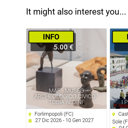
It might also interest you...
­INFO
5.00 €
MAF - MUSEO
ARCHEOLOGICO CIVICO "
TOBIA ALDINI"
I 
Forlimpopoli (FC)
Cast
27 Dic 2026 - 10 Gen 2027
Sole (
04 G