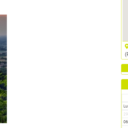
(
Lu
2
0