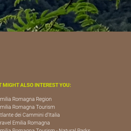
T MIGHT ALSO INTEREST YOU:
milia Romagna Region
milia Romagna Tourism
tlante dei Cammini d'Italia
ravel Emilia Romagna
milia Romagna Tourism - Natural Parks