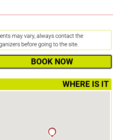
ents may vary, always contact the
ganizers before going to the site.
BOOK NOW
­WHERE IS IT