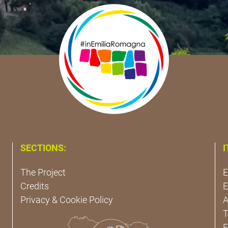
SECTIONS:
I
The Project
E
Credits
E
Privacy & Cookie Policy
A
T
E