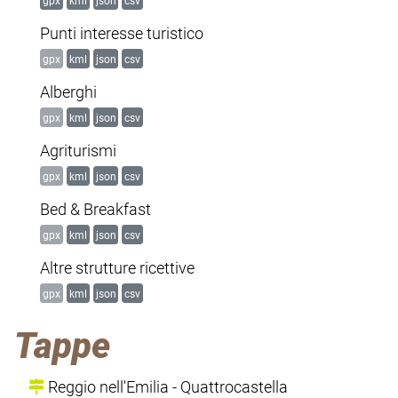
gpx
kml
json
csv
Punti interesse turistico
gpx
kml
json
csv
Alberghi
gpx
kml
json
csv
Agriturismi
gpx
kml
json
csv
Bed & Breakfast
gpx
kml
json
csv
Altre strutture ricettive
gpx
kml
json
csv
Tappe
Reggio nell'Emilia - Quattrocastella