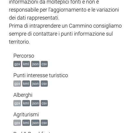
informazioni da molteplici fonti e non è
responsabile per l'aggiornamento e le variazioni
dei dati rappresentati.
Prima di intraprendere un Cammino consigliamo
sempre di contattare i punti informazione sul
territorio.
Percorso
gpx
kml
json
csv
Punti interesse turistico
gpx
kml
json
csv
Alberghi
gpx
kml
json
csv
Agriturismi
gpx
kml
json
csv