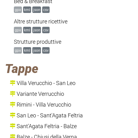
Bed & Breakfast
gpx
kml
json
csv
Altre strutture ricettive
gpx
kml
json
csv
Strutture produttive
gpx
kml
json
csv
Tappe
Villa Verucchio - San Leo
Variante Verrucchio
Rimini - Villa Verucchio
San Leo - Sant'Agata Feltria
Sant'Agata Feltria - Balze
Balze - Chiusi della Verna