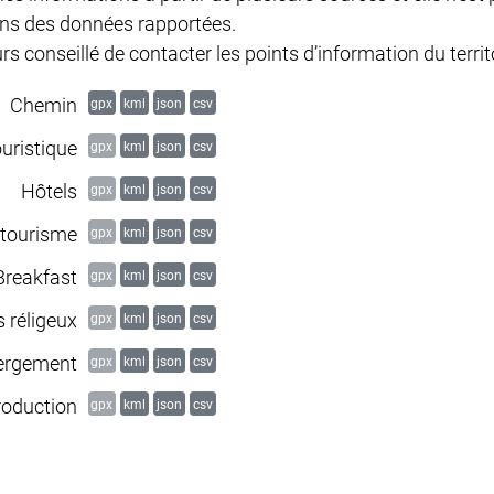
ions des données rapportées.
s conseillé de contacter les points d’information du territo
Chemin
gpx
kml
json
csv
ouristique
gpx
kml
json
csv
Hôtels
gpx
kml
json
csv
itourisme
gpx
kml
json
csv
Breakfast
gpx
kml
json
csv
 réligeux
gpx
kml
json
csv
bergement
gpx
kml
json
csv
roduction
gpx
kml
json
csv