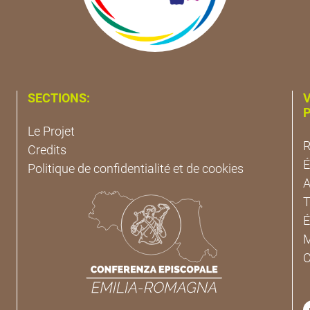
SECTIONS:
V
P
Le Projet
R
Credits
É
Politique de confidentialité et de cookies
A
T
É
M
C