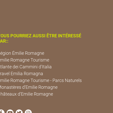
OUS POURRIEZ AUSSI ÊTRE INTÉRESSÉ
AR::
égion Émilie Romagne
milie Romagne Tourisme
tlante dei Cammini d'Italia
ravel Emilia Romagna
milie Romagne Tourisme - Parcs Naturels
onastères d'Emilie Romagne
hâteaux d'Emilie Romagne
Visitez la page Facebook de Cammini Emilia-Romagna
Visitez la page YouTube de Cammini Emilia-Roma
Visitez la page Twitter de Cammini Emilia-Ro
Visitez la page Instagram de Cammini E