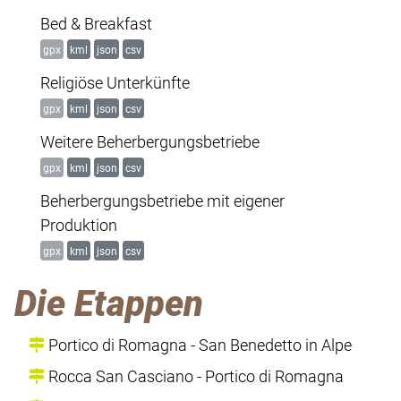
Bed & Breakfast
gpx
kml
json
csv
Religiöse Unterkünfte
gpx
kml
json
csv
Weitere Beherbergungsbetriebe
gpx
kml
json
csv
Beherbergungsbetriebe mit eigener
Produktion
gpx
kml
json
csv
Die Etappen
Portico di Romagna - San Benedetto in Alpe
Rocca San Casciano - Portico di Romagna