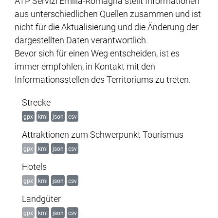
ATP Servizi Emilia-Romagna stellt Informationen
aus unterschiedlichen Quellen zusammen und ist
nicht für die Aktualisierung und die Änderung der
dargestellten Daten verantwortlich.
Bevor sich für einen Weg entscheiden, ist es
immer empfohlen, in Kontakt mit den
Informationsstellen des Territoriums zu treten.
Strecke
gpx
kml
json
csv
Attraktionen zum Schwerpunkt Tourismus
gpx
kml
json
csv
Hotels
gpx
kml
json
csv
Landgüter
gpx
kml
json
csv