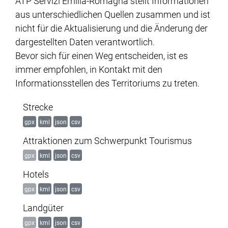
ATP Servizi Emilia-Romagna stellt Informationen
aus unterschiedlichen Quellen zusammen und ist
nicht für die Aktualisierung und die Änderung der
dargestellten Daten verantwortlich.
Bevor sich für einen Weg entscheiden, ist es
immer empfohlen, in Kontakt mit den
Informationsstellen des Territoriums zu treten.
Strecke
gpx
kml
json
csv
Attraktionen zum Schwerpunkt Tourismus
gpx
kml
json
csv
Hotels
gpx
kml
json
csv
Landgüter
gpx
kml
json
csv