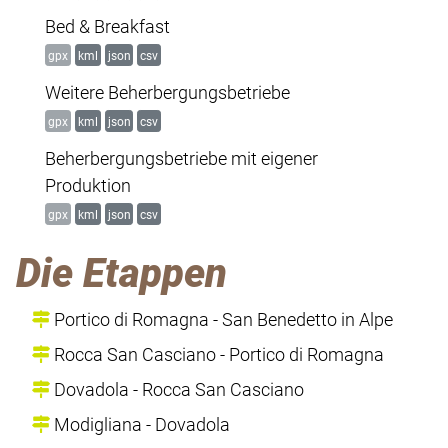
Bed & Breakfast
gpx
kml
json
csv
Weitere Beherbergungsbetriebe
gpx
kml
json
csv
Beherbergungsbetriebe mit eigener
Produktion
gpx
kml
json
csv
Die Etappen
Portico di Romagna - San Benedetto in Alpe
Rocca San Casciano - Portico di Romagna
Dovadola - Rocca San Casciano
Modigliana - Dovadola