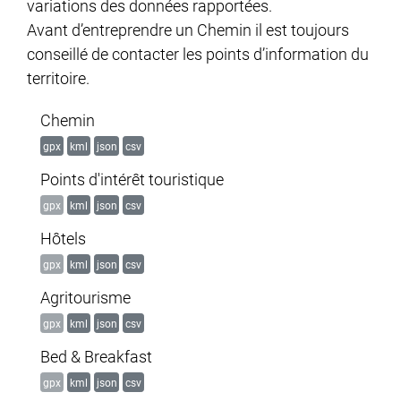
variations des données rapportées.
Avant d’entreprendre un Chemin il est toujours
conseillé de contacter les points d’information du
territoire.
Chemin
gpx
kml
json
csv
Points d'intérêt touristique
gpx
kml
json
csv
Hôtels
gpx
kml
json
csv
Agritourisme
gpx
kml
json
csv
Bed & Breakfast
gpx
kml
json
csv