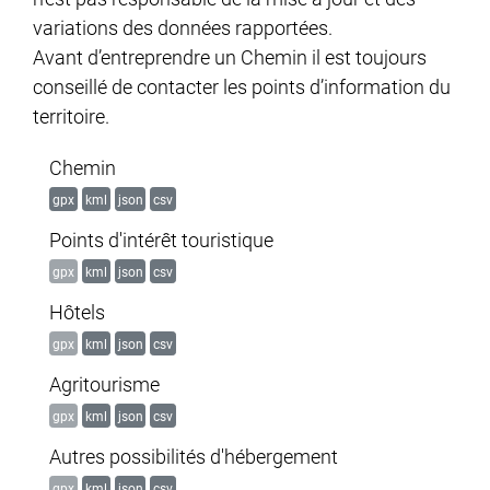
variations des données rapportées.
Avant d’entreprendre un Chemin il est toujours
conseillé de contacter les points d’information du
territoire.
Chemin
gpx
kml
json
csv
Points d'intérêt touristique
gpx
kml
json
csv
Hôtels
gpx
kml
json
csv
Agritourisme
gpx
kml
json
csv
Autres possibilités d'hébergement
gpx
kml
json
csv