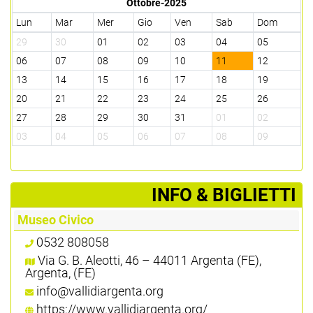
Ottobre-2025
Lun
Mar
Mer
Gio
Ven
Sab
Dom
29
30
01
02
03
04
05
06
07
08
09
10
11
12
13
14
15
16
17
18
19
20
21
22
23
24
25
26
27
28
29
30
31
01
02
03
04
05
06
07
08
09
­INFO & BIGLIETTI
Museo Civico
0532 808058
Via G. B. Aleotti, 46 – 44011 Argenta (FE),
Argenta, (FE)
info@vallidiargenta.org
https://www.vallidiargenta.org/