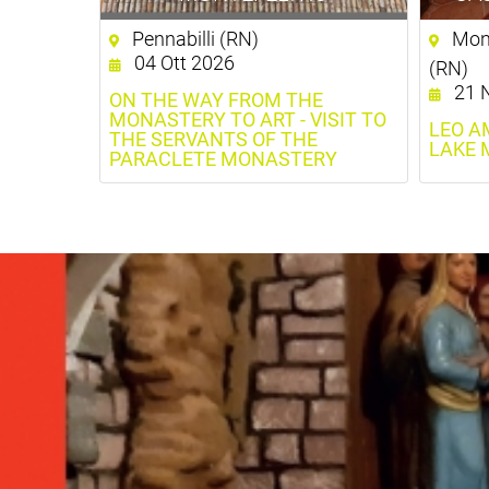
Pennabilli (RN)
Mon
04 Ott 2026
(RN)
21 N
ON THE WAY FROM THE
MONASTERY TO ART - VISIT TO
LEO A
THE SERVANTS OF THE
LAKE 
PARACLETE MONASTERY