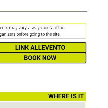
ents may vary, always contact the
ganizers before going to the site.
LINK ALL'EVENTO
BOOK NOW
­WHERE IS IT