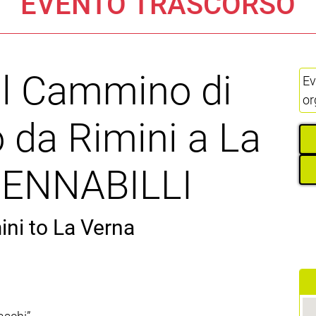
EVENTO TRASCORSO
il Cammino di
Ev
or
 da Rimini a La
PENNABILLI
ini to La Verna