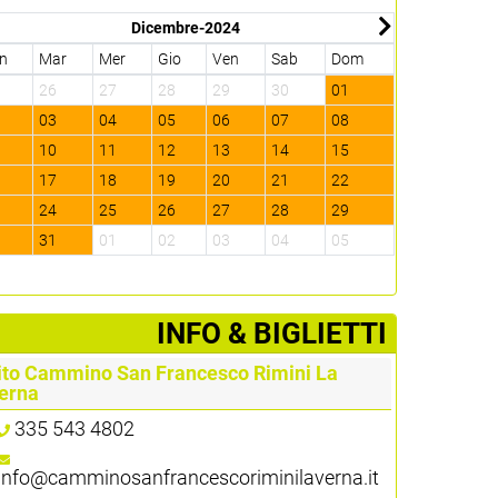
Dicembre-2024
n
Mar
Mer
Gio
Ven
Sab
Dom
Lun
Mar
5
26
27
28
29
30
01
30
31
2
03
04
05
06
07
08
06
07
9
10
11
12
13
14
15
13
14
6
17
18
19
20
21
22
20
21
3
24
25
26
27
28
29
27
28
0
31
01
02
03
04
05
03
04
­INFO & BIGLIETTI
ito Cammino San Francesco Rimini La
erna
335 543 4802
info@camminosanfrancescoriminilaverna.it