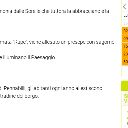
rmonia dalle Sorelle che tuttora la abbracciano e la
Lu
2
0
0
iamata “Rupe”, viene allestito un presepe con sagome
1
2
e illuminano il Paesaggio.
3
i Pennabilli, gli abitanti ogni anno allestiscono
stradine del borgo.
S
V