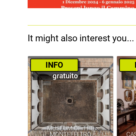
It might also interest you...
­INFO
gratuito
MUSEUM OF THE
MONTEFELTRO
CA