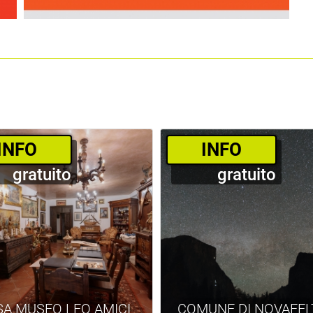
­INFO
­INFO
gratuito
gratuito
SA MUSEO LEO AMICI
COMUNE DI NOVAFEL