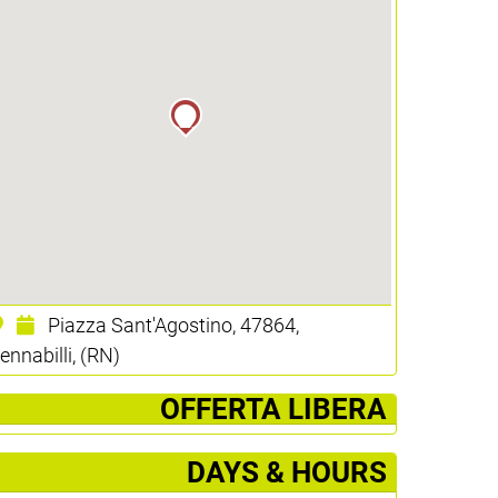
Piazza Sant'Agostino, 47864,
ennabilli, (RN)
­ OFFERTA LIBERA
DAYS & HOURS