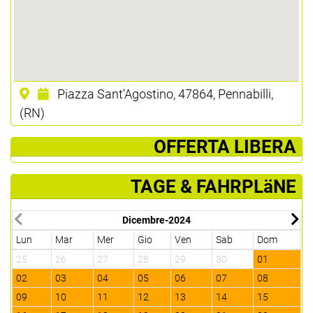
Piazza Sant'Agostino, 47864, Pennabilli,
(RN)
­ OFFERTA LIBERA
TAGE & FAHRPLäNE
Dicembre-2024
Lun
Mar
Mer
Gio
Ven
Sab
Dom
L
25
26
27
28
29
30
01
3
02
03
04
05
06
07
08
0
09
10
11
12
13
14
15
1