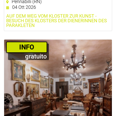
Pennabilli (RN)
04 Ott 2026
AUF DEM WEG VOM KLOSTER ZUR KUNST -
BESUCH DES KLOSTERS DER DIENERINNEN DES
PARAKLETEN
­INFO
gratuito