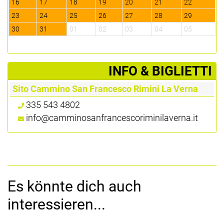
16
17
18
19
20
21
22
2
23
24
25
26
27
28
29
2
30
31
01
02
03
04
05
0
­INFO & BIGLIETTI
Sito Cammino San Francesco Rimini La Verna
335 543 4802
info@camminosanfrancescoriminilaverna.it
Es könnte dich auch
interessieren...