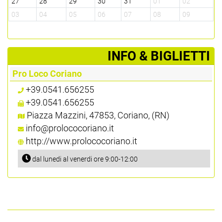
27
28
29
30
31
01
02
03
04
05
06
07
08
09
­INFO & BIGLIETTI
Pro Loco Coriano
+39.0541.656255
+39.0541.656255
Piazza Mazzini, 47853, Coriano, (RN)
info@prolococoriano.it
http://www.prolococoriano.it
dal lunedi al venerdi ore 9:00-12:00