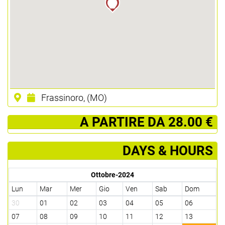
Frassinoro, (MO)
­ A PARTIRE DA 28.00 €
DAYS & HOURS
Ottobre-2024
Lun
Mar
Mer
Gio
Ven
Sab
Dom
30
01
02
03
04
05
06
07
08
09
10
11
12
13