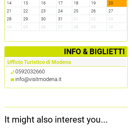
14
15
16
17
18
19
20
21
22
23
24
25
26
27
28
29
30
31
01
02
03
04
05
06
07
08
09
10
­INFO & BIGLIETTI
Ufficio Turistico di Modena
0592032660
info@visitmodena.it
It might also interest you...