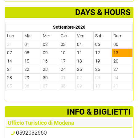
DAYS & HOURS
Settembre-2026
Lun
Mar
Mer
Gio
Ven
Sab
Dom
31
01
02
03
04
05
06
07
08
09
10
11
12
13
14
15
16
17
18
19
20
21
22
23
24
25
26
27
28
29
30
01
02
03
04
05
06
07
08
09
10
11
­INFO & BIGLIETTI
Ufficio Turistico di Modena
0592032660