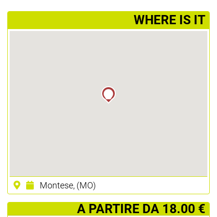
­WHERE IS IT
Montese, (MO)
­ A PARTIRE DA 18.00 €