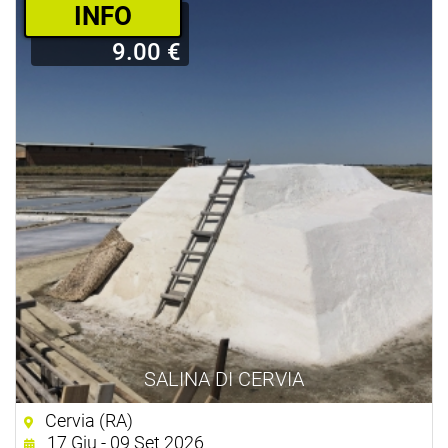
­INFO
9.00 €
SALINA DI CERVIA
Cervia (RA)
17 Giu - 09 Set 2026