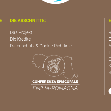
E
DIE ABSCHNITTE:
E
Das Projekt
R
Die Kredite
E
Datenschutz & Cookie-Richtlinie
A
T
E
K
S