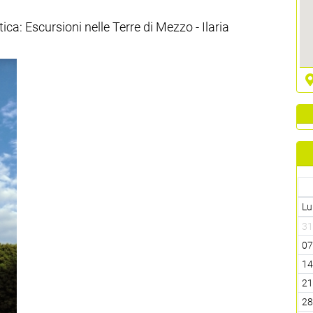
a: Escursioni nelle Terre di Mezzo - Ilaria
Lu
3
0
1
2
2