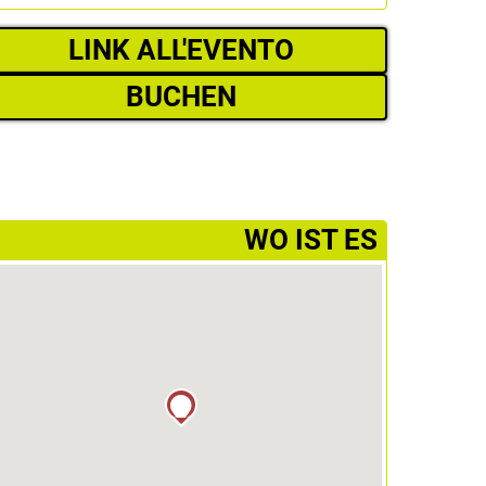
LINK ALL'EVENTO
BUCHEN
­WO IST ES