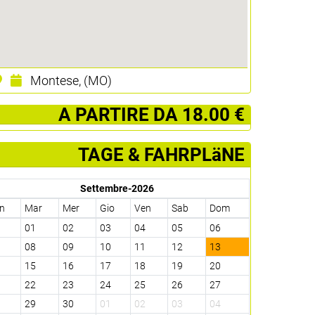
Montese, (MO)
­ A PARTIRE DA 18.00 €
TAGE & FAHRPLäNE
Settembre-2026
n
Mar
Mer
Gio
Ven
Sab
Dom
1
01
02
03
04
05
06
7
08
09
10
11
12
13
4
15
16
17
18
19
20
1
22
23
24
25
26
27
8
29
30
01
02
03
04