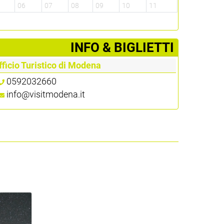
5
06
07
08
09
10
11
­INFO & BIGLIETTI
fficio Turistico di Modena
0592032660
info@visitmodena.it