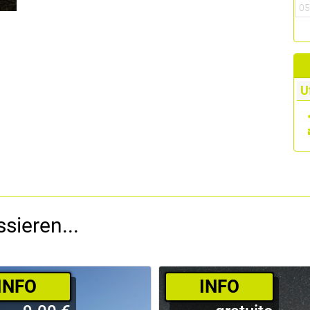
0
U
sieren...
­INFO
­INFO