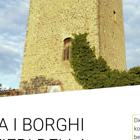
A I BORGHI
Di
ko
be