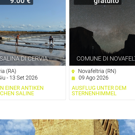
9.00 €
gratuito
SALINA DI CERVIA
COMUNE DI NOVAFEL
ia (RA)
Novafeltria (RN)
iu - 13 Set 2026
09 Ago 2026
N EINER ANTIKEN
AUSFLUG UNTER DEM
CHEN SALINE
STERNENHIMMEL