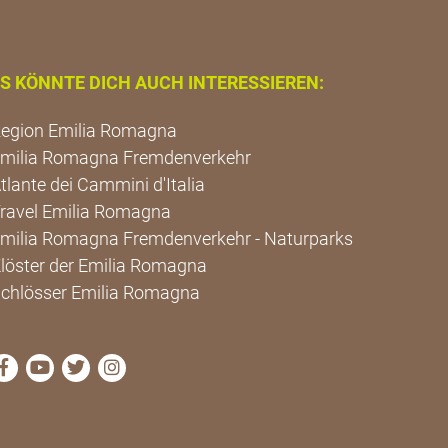
S KÖNNTE DICH AUCH INTERESSIEREN:
egion Emilia Romagna
milia Romagna Fremdenverkehr
tlante dei Cammini d'Italia
ravel Emilia Romagna
milia Romagna Fremdenverkehr - Naturparks
löster der Emilia Romagna
chlösser Emilia Romagna
die Seite Facebook von Cammini Emilia-Romagna besu
die Seite YouTube von Cammini Emilia-Romagna 
die Seite Twitter von Cammini Emilia-Romagn
die Seite Instagram von Cammini Emilia