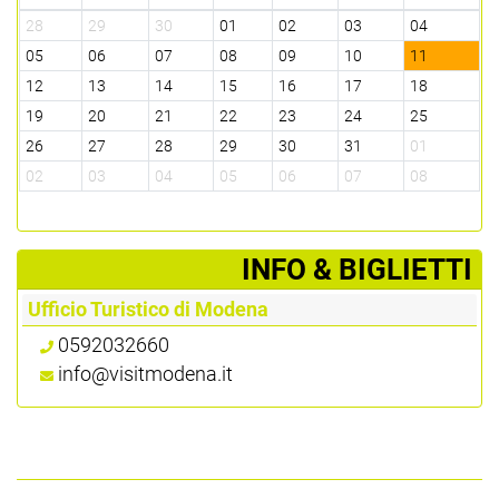
28
29
30
01
02
03
04
05
06
07
08
09
10
11
12
13
14
15
16
17
18
19
20
21
22
23
24
25
26
27
28
29
30
31
01
02
03
04
05
06
07
08
­INFO & BIGLIETTI
Ufficio Turistico di Modena
0592032660
info@visitmodena.it