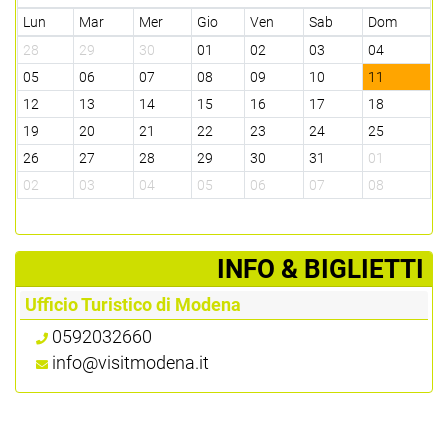
Lun
Mar
Mer
Gio
Ven
Sab
Dom
28
29
30
01
02
03
04
05
06
07
08
09
10
11
12
13
14
15
16
17
18
19
20
21
22
23
24
25
26
27
28
29
30
31
01
02
03
04
05
06
07
08
­INFO & BIGLIETTI
Ufficio Turistico di Modena
0592032660
info@visitmodena.it