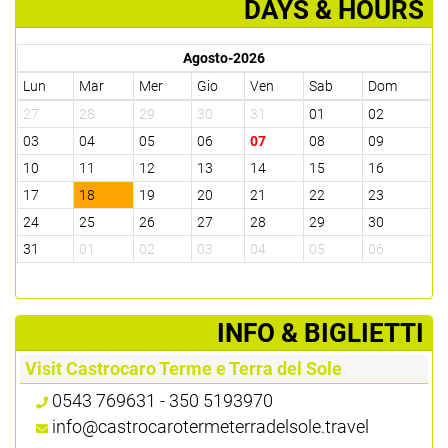
DAYS & HOURS
Agosto-2026
Lun
Mar
Mer
Gio
Ven
Sab
Dom
27
28
29
30
31
01
02
03
04
05
06
07
08
09
10
11
12
13
14
15
16
17
18
19
20
21
22
23
24
25
26
27
28
29
30
31
01
02
03
04
05
06
­INFO & BIGLIETTI
Visit Castrocaro Terme e Terra del Sole
0543 769631 - 350 5193970
info@castrocarotermeterradelsole.travel