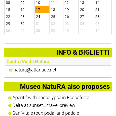
08
09
10
11
12
13
14
15
16
17
18
19
20
21
22
23
24
25
26
27
28
29
30
01
02
03
04
05
06
07
08
09
10
11
12
­INFO & BIGLIETTI
Centro Visite Natura
natura@atlantide.net
Museo NatuRA also proposes
Aperitif with apocalypse in Boscoforte
Delta at sunset... travel preview
San Vitale tour: pedal and paddle