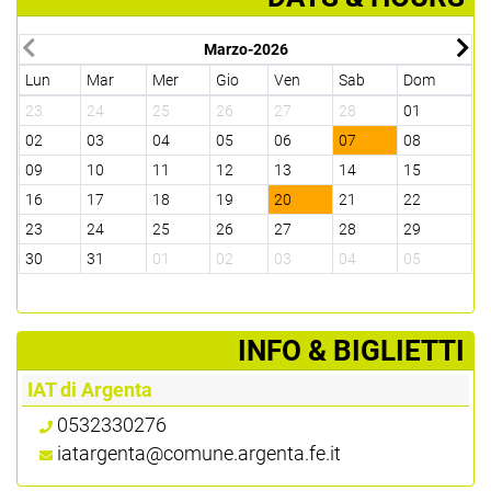
Marzo-2026
Lun
Mar
Mer
Gio
Ven
Sab
Dom
L
23
24
25
26
27
28
01
3
02
03
04
05
06
07
08
0
09
10
11
12
13
14
15
1
16
17
18
19
20
21
22
2
23
24
25
26
27
28
29
2
30
31
01
02
03
04
05
0
­INFO & BIGLIETTI
IAT di Argenta
0532330276
iatargenta@comune.argenta.fe.it