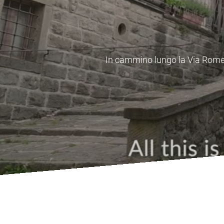
In cammino lungo il Cammino di
centri 