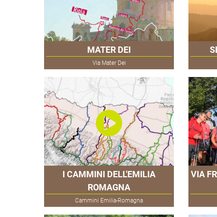
MATER DEI
S
Via Mater Dei
I CAMMINI DELL'EMILIA
VIA F
ROMAGNA
Cammini Emilia-Romagna