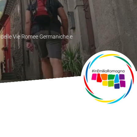
e Toscana che unisce importanti
 secolo.