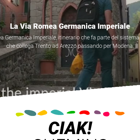
Il Cammino di Sant'Antonio
 Sant'Antonio, un itinerario tra Veneto, Emilia Romagna 
di spiritualità e di fede dove il Santo visse agli inizi del XII
CIAK!