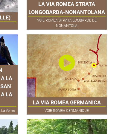
LA VIA ROMEA STRATA
LONGOBARDA-NONANTOLANA
LLE)
VOIE ROMEA STRATA LOMBARDE DE
NONANTOLA
N
 A LA
 SAN
 A LA
LA VIA ROMEA GERMANICA
 La Verna
VOIE ROMEA GERMANIQUE