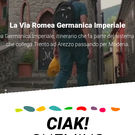
Il Cammino di Sant'Antonio
 Sant'Antonio, un itinerario tra Veneto, Emilia Romagna 
di spiritualità e di fede dove il Santo visse agli inizi del XII
CIAK!