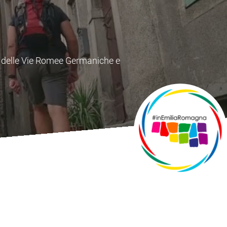
e Toscana che unisce importanti
 secolo.