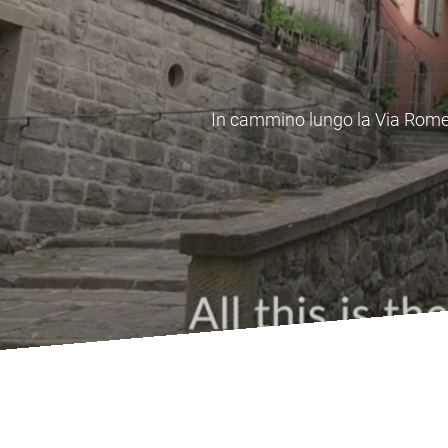
In cammino lungo il Cammino di
centri 