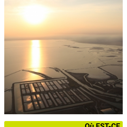
­Où EST-CE