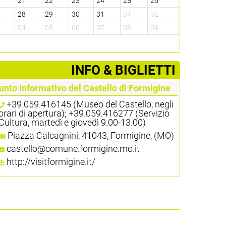
0
21
22
23
24
25
26
7
28
29
30
31
01
02
3
04
05
06
07
08
09
­INFO & BIGLIETTI
unto Informativo del Castello di Formigine
+39.059.416145 (Museo del Castello, negli
orari di apertura); +39.059.416277 (Servizio
Cultura, martedì e giovedì 9.00-13.00)
Piazza Calcagnini, 41043, Formigine, (MO)
castello@comune.formigine.mo.it
http://visitformigine.it/