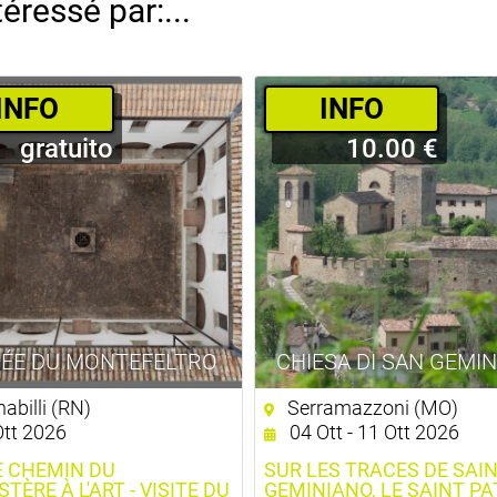
éressé par:...
­INFO
­INFO
gratuito
10.00 €
ÉE DU MONTEFELTRO
CHIESA DI SAN GEMI
abilli (RN)
Serramazzoni (MO)
tt 2026
04 Ott - 11 Ott 2026
E CHEMIN DU
SUR LES TRACES DE SAI
ÈRE À L'ART - VISITE DU
GEMINIANO, LE SAINT P