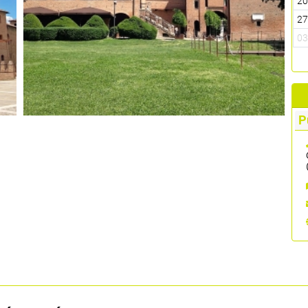
2
2
0
P