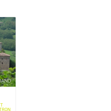
NIANO
NT
ATRON