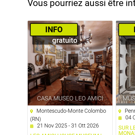
Vous pourriez aussi être int
­INFO
gratuito
CASA MUSEO LEO AMICI
MUS
Montescudo-Monte Colombo
Penn
04 O
(RN)
21 Nov 2025 - 31 Ott 2026
SUR L
MONAST