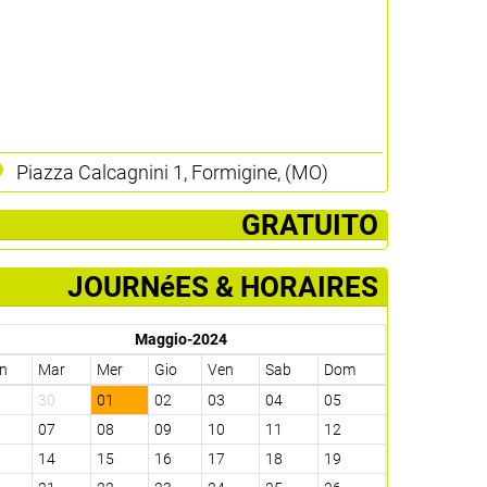
Piazza Calcagnini 1, Formigine, (MO)
­ GRATUITO
JOURNéES & HORAIRES
Maggio-2024
n
Mar
Mer
Gio
Ven
Sab
Dom
9
30
01
02
03
04
05
6
07
08
09
10
11
12
3
14
15
16
17
18
19