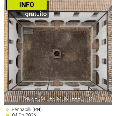
­INFO
gratuito
MUSEUM DES MONTEFELTRO
Pennabilli (RN)
04 Ott 2026