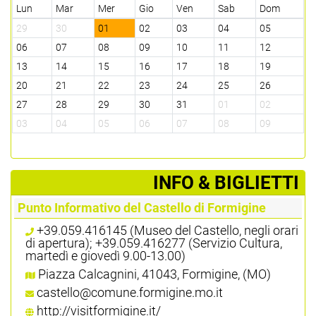
Lun
Mar
Mer
Gio
Ven
Sab
Dom
29
30
01
02
03
04
05
06
07
08
09
10
11
12
13
14
15
16
17
18
19
20
21
22
23
24
25
26
27
28
29
30
31
01
02
03
04
05
06
07
08
09
­INFO & BIGLIETTI
Punto Informativo del Castello di Formigine
+39.059.416145 (Museo del Castello, negli orari
di apertura); +39.059.416277 (Servizio Cultura,
martedì e giovedì 9.00-13.00)
Piazza Calcagnini, 41043, Formigine, (MO)
castello@comune.formigine.mo.it
http://visitformigine.it/