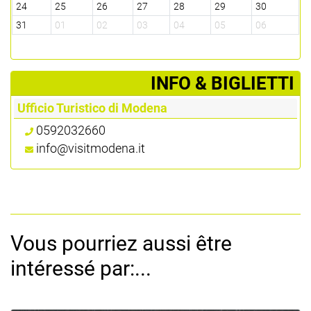
24
25
26
27
28
29
30
31
01
02
03
04
05
06
­INFO & BIGLIETTI
Ufficio Turistico di Modena
0592032660
info@visitmodena.it
Vous pourriez aussi être
intéressé par:...