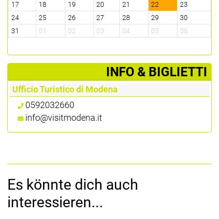
17
18
19
20
21
22
23
24
25
26
27
28
29
30
31
01
02
03
04
05
06
­INFO & BIGLIETTI
Ufficio Turistico di Modena
0592032660
info@visitmodena.it
Es könnte dich auch
interessieren...