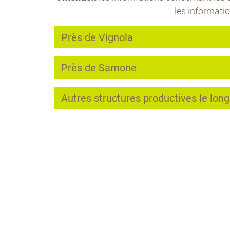
les informati
Près de Vignola
Près de Samone
Autres structures productives le long