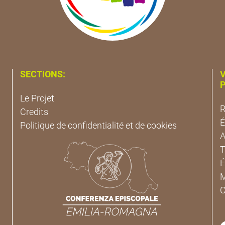
SECTIONS:
V
P
Le Projet
R
Credits
É
Politique de confidentialité et de cookies
A
T
É
M
C