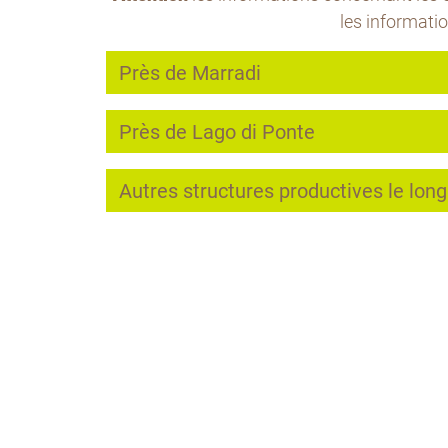
les informati
Près de Marradi
Près de Lago di Ponte
Autres structures productives le long