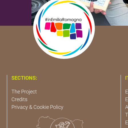
SECTIONS:
I
The Project
E
Credits
E
Privacy & Cookie Policy
A
T
E