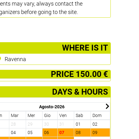
ents may vary, always contact the
ganizers before going to the site.
­WHERE IS IT
Ravenna
­PRICE 150.00 €
DAYS & HOURS
Agosto-2026
n
Mar
Mer
Gio
Ven
Sab
Dom
Lun
Mar
7
28
29
30
31
01
02
31
01
3
04
05
06
07
08
09
07
08