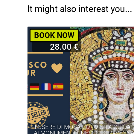
It might also interest you...
BOOK NOW
28.00 €
TESSERE DI MOSAICO - VISITA GUIDA
AI MONUMENTI UNESCO DI RAVENN