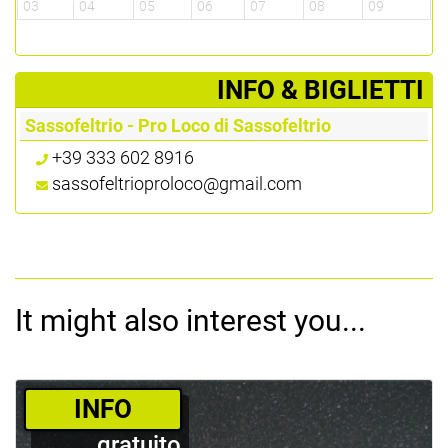
03
04
05
06
07
08
09
­INFO & BIGLIETTI
Sassofeltrio - Pro Loco di Sassofeltrio
+39 333 602 8916
sassofeltrioproloco@gmail.com
It might also interest you...
­INFO
gratuito