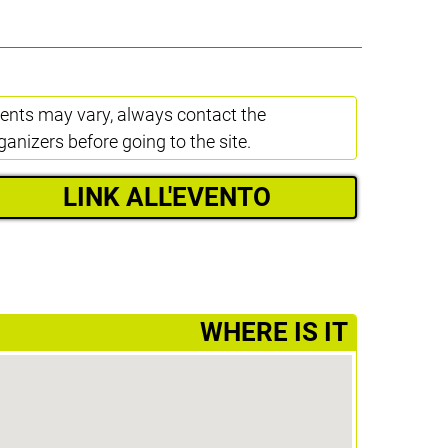
ents may vary, always contact the
ganizers before going to the site.
LINK ALL'EVENTO
­WHERE IS IT