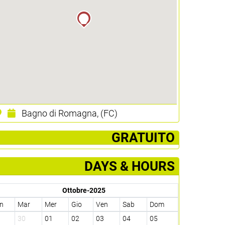
Bagno di Romagna, (FC)
­ GRATUITO
DAYS & HOURS
Ottobre-2025
n
Mar
Mer
Gio
Ven
Sab
Dom
9
30
01
02
03
04
05