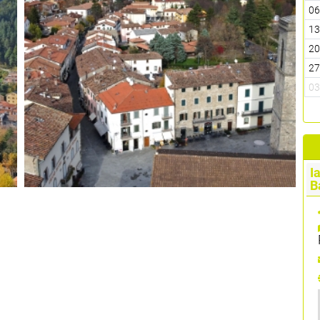
0
1
2
2
0
I
B