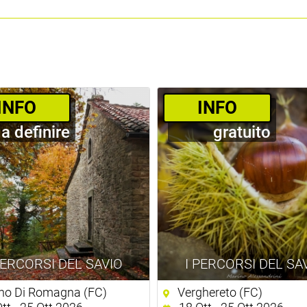
­INFO
­INFO
a definire
gratuito
PERCORSI DEL SAVIO
I PERCORSI DEL SA
o Di Romagna (FC)
Verghereto (FC)