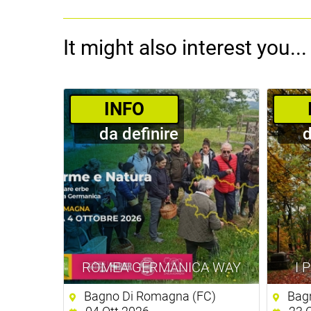
It might also interest you...
­INFO
da definire
d
ROMEA GERMANICA WAY
I 
Bagno Di Romagna (FC)
Bagn