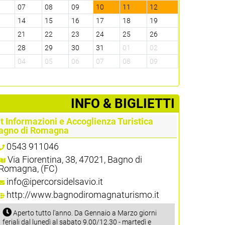
6
07
08
09
10
11
12
3
14
15
16
17
18
19
0
21
22
23
24
25
26
7
28
29
30
31
01
02
3
04
05
06
07
08
09
­INFO & BIGLIETTI
at Informazioni e Accoglienza Turistica
agno di Romagna
0543 911046
Via Fiorentina, 38, 47021, Bagno di
Romagna, (FC)
info@ipercorsidelsavio.it
http://www.bagnodiromagnaturismo.it
Aperto tutto l'anno. Da Gennaio a Marzo giorni
feriali dal lunedì al sabato 9.00/12.30 - martedì e