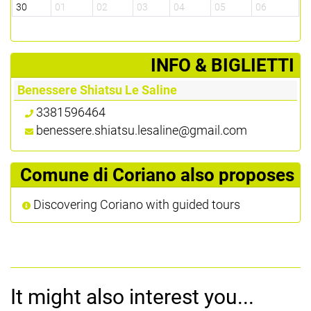
30
01
02
03
04
05
06
­INFO & BIGLIETTI
Benessere Shiatsu Le Saline
3381596464
benessere.shiatsu.lesaline@gmail.com
Comune di Coriano also proposes
Discovering Coriano with guided tours
It might also interest you...