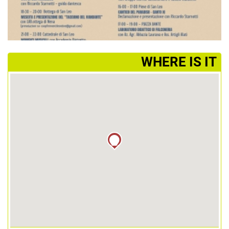
­WHERE IS IT