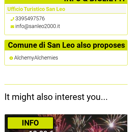
Ufficio Turistico San Leo
3395497576
info@sanleo2000.it
Comune di San Leo also proposes
AlchemyAlchemies
It might also interest you...
­INFO