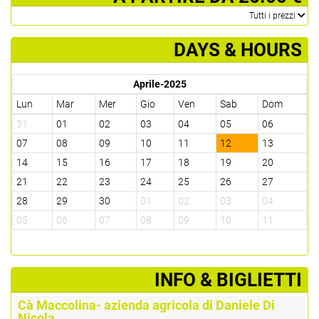
­Tutti i prezzi
DAYS & HOURS
Aprile-2025
Lun
Mar
Mer
Gio
Ven
Sab
Dom
31
01
02
03
04
05
06
07
08
09
10
11
12
13
14
15
16
17
18
19
20
21
22
23
24
25
26
27
28
29
30
01
02
03
04
05
06
07
08
09
10
11
­INFO & BIGLIETTI
Cà Maccolina- azienda agricola di Daniele Di
Nicola