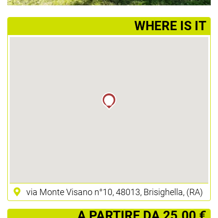
­WHERE IS IT
via Monte Visano n°10, 48013, Brisighella, (RA)
­ A PARTIRE DA 25.00 €