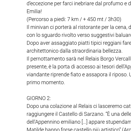
d’eccezione per farci inebriare dal profumo e 
Emilia!
(Percorso a piedi: 7 km / + 450 mt / 3h30)
Il minivan ci porterà al ristorante per la cen
con lo sguardo rivolto verso suggestivi baluard
Dopo aver assaggiato piatti tipici reggiani fare
architettonico dalla straordinaria bellezza.
Il pernottamento sarà nel Relais Borgo Vercal
presente, è la porta di accesso ai tesori dell
viandante riprende fiato e assapora il riposo.
primo momento.
GIORNO 2:
Dopo una colazione al Relais ci lasceremo cat
raggiungere il Castello di Sarzano. “È una del
dell'Appennino emiliano […] appare stupendame
Matilde hanno forse castello più artistico” (Ar