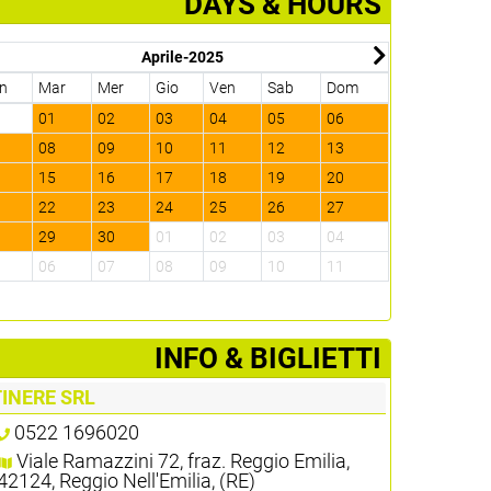
DAYS & HOURS
Aprile-2025
n
Mar
Mer
Gio
Ven
Sab
Dom
Lun
Mar
1
01
02
03
04
05
06
28
29
7
08
09
10
11
12
13
05
06
4
15
16
17
18
19
20
12
13
1
22
23
24
25
26
27
19
20
8
29
30
01
02
03
04
26
27
5
06
07
08
09
10
11
02
03
­INFO & BIGLIETTI
TINERE SRL
0522 1696020
Viale Ramazzini 72, fraz. Reggio Emilia,
42124, Reggio Nell'Emilia, (RE)