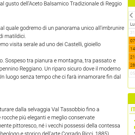
dal gusto dell’Aceto Balsamico Tradizionale di Reggio
Lu
a, dal quale godremo di un panorama unico all'imbrunire
3
i matildici.
0
mo visita serale ad uno dei Castelli, gioiello
1
2
lo. Sospeso tra pianura e montagna, tra passato e
2
’Appennino Reggiano. Un riparo sicuro dove il moderno
0
 Un luogo senza tempo che ci farà innamorare fin dal
turare dalla selvaggia Val Tassobbio fino a
I
le rocche più eleganti e meglio conservate
nte pittoresco, né i vecchi possessi della contessa
cheologo e storico dell'arte Corrado Ricci, 1885).