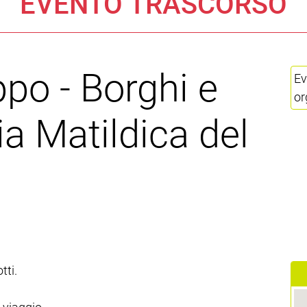
EVENTO TRASCORSO
ppo - Borghi e
Ev
or
Via Matildica del
tti.