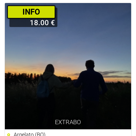
­INFO
18.00 €
EXTRABO
Argelato (BO)