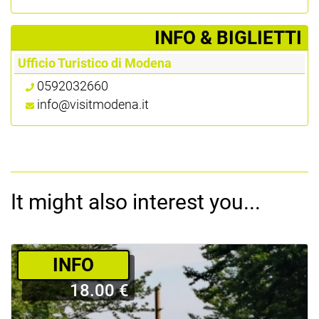
­INFO & BIGLIETTI
Ufficio Turistico di Modena
0592032660
info@visitmodena.it
It might also interest you...
­INFO
18.00 €