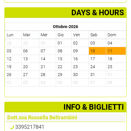
DAYS & HOURS
Ottobre-2026
Lun
Mar
Mer
Gio
Ven
Sab
Dom
28
29
30
01
02
03
04
05
06
07
08
09
10
11
12
13
14
15
16
17
18
19
20
21
22
23
24
25
26
27
28
29
30
31
01
02
03
04
05
06
07
08
­INFO & BIGLIETTI
Dott.ssa Rossella Beltrambini
3395217841