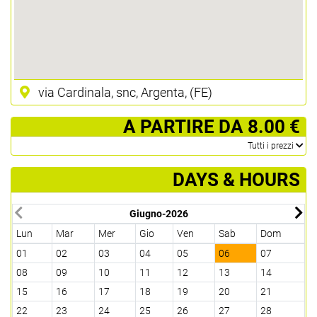
via Cardinala, snc, Argenta, (FE)
­ A PARTIRE DA 8.00 €
­Tutti i prezzi
DAYS & HOURS
Giugno-2026
Lun
Mar
Mer
Gio
Ven
Sab
Dom
L
01
02
03
04
05
06
07
2
08
09
10
11
12
13
14
0
15
16
17
18
19
20
21
1
22
23
24
25
26
27
28
2