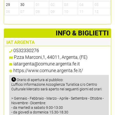
29
30
01
02
03
04
05
2
06
07
08
09
10
11
12
0
­INFO & BIGLIETTI
IAT ARGENTA
0532330276
P.zza Marconi,1, 44011, Argenta, (FE)
iatargenta@comune.argenta.fe.it
https://www.comune.argenta.fe.it/
Orario di apertura al pubblico:
L'ufficio Informazione Accoglienza Turistica c/o Centro
Culturale Mercato sarà aperto nei seguenti giorni ed orari:
> Gennaio - Febbraio - Marzo - Aprile - Settembre - Ottobre -
Novembre - Dicembre:
- da martedì a sabato 9.00-13.00
- da giovedì a domenica 15.30-18.30