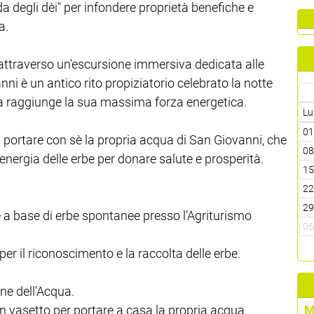
 degli dèi" per infondere proprietà benefiche e
a.
 attraverso un'escursione immersiva dedicata alle
anni è un antico rito propiziatorio celebrato la notte
atura raggiunge la sua massima forza energetica.
Lu
0
rà portare con sè la propria acqua di San Giovanni, che
0
'energia delle erbe per donare salute e prosperità.
1
2
2
e a base di erbe spontanee presso l’Agriturismo
0
r il riconoscimento e la raccolta delle erbe.
one dell’Acqua.
 vasetto per portare a casa la propria acqua
M