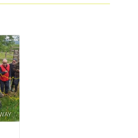
 WAY
)