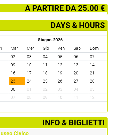
­ A PARTIRE DA 25.00 €
DAYS & HOURS
Giugno-2026
n
Mar
Mer
Gio
Ven
Sab
Dom
1
02
03
04
05
06
07
8
09
10
11
12
13
14
5
16
17
18
19
20
21
2
23
24
25
26
27
28
9
30
01
02
03
04
05
6
07
08
09
10
11
12
­INFO & BIGLIETTI
useo Civico