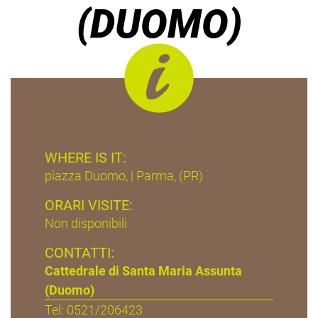
(DUOMO)
WHERE IS IT:
piazza Duomo, | Parma, (PR)
ORARI VISITE:
Non disponibili
CONTATTI:
Cattedrale di Santa Maria Assunta
(Duomo)
Tel: 0521/206423