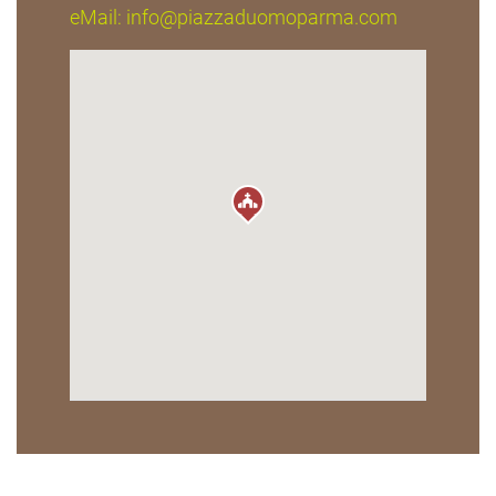
eMail:
info@piazzaduomoparma.com